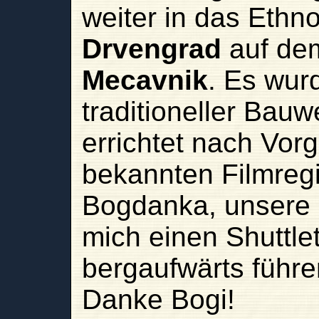
weiter in das Ethn
Drvengrad
auf de
Mecavnik
. Es wur
traditioneller Bauw
errichtet nach Vor
bekannten Filmregi
Bogdanka, unsere R
mich einen Shuttlet
bergaufwärts führe
Danke Bogi!