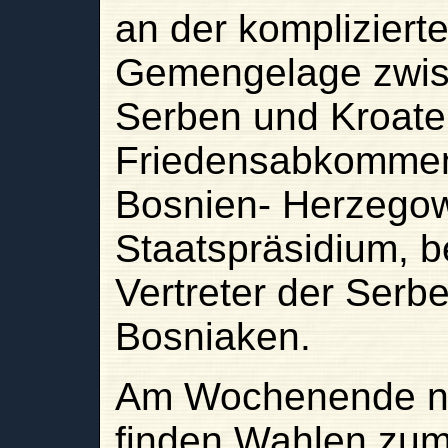
an der kompliziert
Gemengelage zwis
Serben und Kroaten
Friedensabkommen 
Bosnien- Herzegow
Staatspräsidium, b
Vertreter der Serb
Bosniaken.
Am Wochenende na
finden Wahlen zum