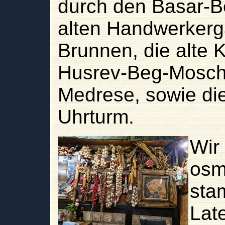
durch den Basar-Be
alten Handwerkerg
Brunnen, die alte 
Husrev-Beg-Mosche
Medrese, sowie di
Uhrturm.
Wir
osm
sta
Late