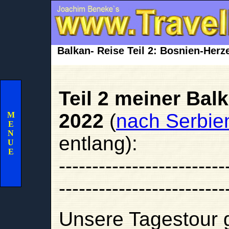
Balkan- Reise Teil 2: Bosnien-Her
Teil 2 meiner Bal
2022
(
nach Serbien
M
E
N
entlang):
U
E
-------------------------
-------------------------
Unsere Tagestour 