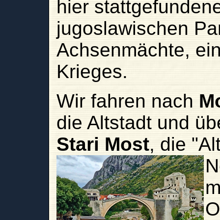
hier stattgefunden
jugoslawischen Pa
Achsenmächte, ei
Krieges.
Wir fahren nach
Mo
die Altstadt und 
Stari Most
, die "A
N
m
O