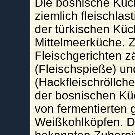
Die bosnische Küch
ziemlich fleischlas
der türkischen Küc
Mittelmeerküche. 
Fleischgerichten zä
(Fleischspieße) un
(Hackfleischröllch
der bosnischen Kü
von fermentierten
Weißkohlköpfen. D