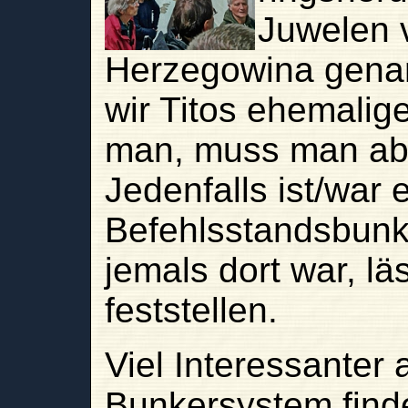
Juwelen 
Herzegowina genan
wir Titos ehemalig
man, muss man abe
Jedenfalls ist/war 
Befehlsstandsbunke
jemals dort war, lä
feststellen.
Viel Interessanter 
Bunkersystem finde 