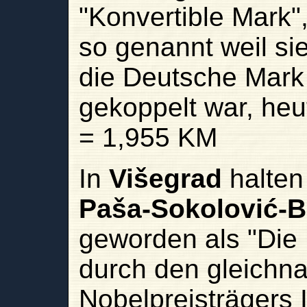
"Konvertible Mark"
so genannt weil si
die Deutsche Mark
gekoppelt war, he
= 1,955 KM
In
Višegrad
halten
Paša-Sokolović-B
geworden als "Die 
durch den gleich
Nobelpreisträgers 