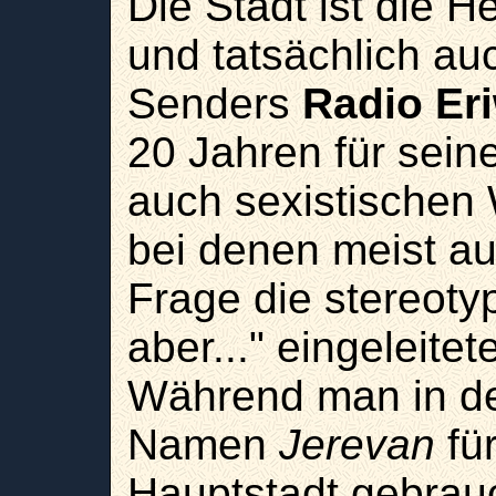
Die Stadt ist die H
und tatsächlich auc
Senders
Radio Er
20 Jahren für seine
auch sexistischen
bei denen meist au
Frage die stereotyp
aber..." eingeleitet
Während man in d
Namen
Jerevan
fü
Hauptstadt gebrauc