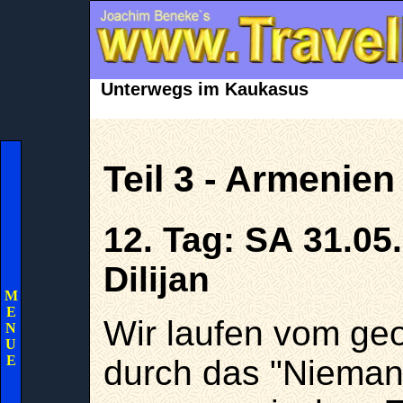
Unterwegs im Kaukasus
Teil 3 - Armenien
12. Tag:
SA 31.05.
Dilijan
M
E
Wir laufen vom geo
N
U
E
durch das "Nieman