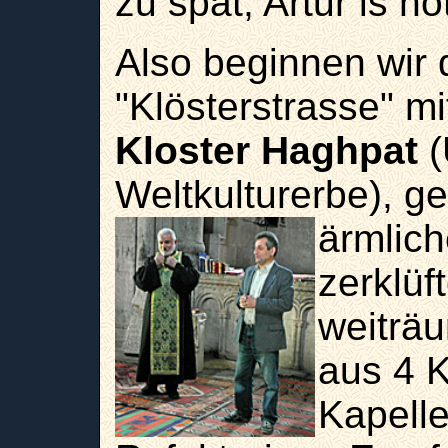
zu spät, Artur is n
Also beginnen wir d
"Klösterstrasse" m
Kloster Haghpat
(
Weltkulturerbe), g
ärmlic
zerklüf
weiträ
aus 4 
Kapelle