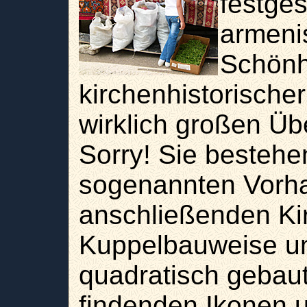
festges
armenis
Schönh
kirchenhistorische
wirklich großen Ü
Sorry! Sie bestehe
sogenannten Vorha
anschließenden Kir
Kuppelbauweise u
quadratisch gebaut
findenden Ikonen