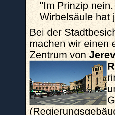
"Im Prinzip nein.
Wirbelsäule hat j
Bei der Stadtbesic
machen wir einen 
Zentrum von
Jere
R
r
u
G
(Regierungsgebäud