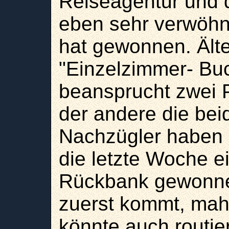
Reiseagentur und d
eben sehr verwöhnt.
hat gewonnen. Ält
"Einzelzimmer- Buc
beansprucht zwei 
der andere die beid
Nachzügler haben 
die letzte Woche e
Rückbank gewonnen.
zuerst kommt, mahl
könnte auch routier