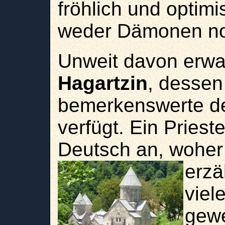
fröhlich und optimi
weder Dämonen no
Unweit davon erwa
Hagartzin
, dessen
bemerkenswerte de
verfügt. Ein Prieste
Deutsch an, woher
erzä
viel
gewe