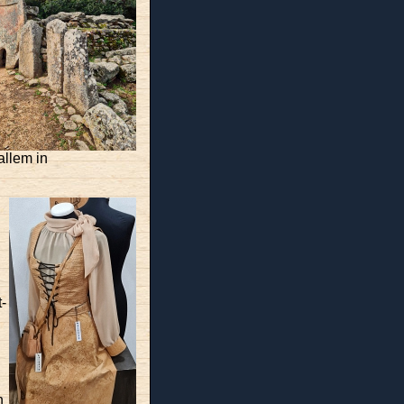
allem in
n
t-
n