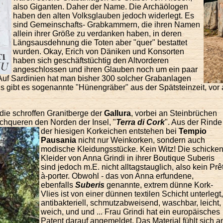
also Giganten. Daher der Name. Die Archäölogen
haben den alten Volksglauben jedoch widerlegt. Es
sind Gemeinschafts- Grabkammern, die ihren Namen
allein ihrer Größe zu verdanken haben, in deren
Längsausdehnung die Toten aber "quer" bestattet
wurden. Okay, Erich von Däniken und Konsorten
haben sich geschäftstüchtig den Altvorderen
angeschlossen und ihren Glauben noch um ein paar
 Auf Sardinien hat man bisher 300 solcher Grabanlagen
s gibt es sogenannte "Hünengräber" aus der Spätsteinzeit, vor 
 die schroffen Granitberge der
Gallura
, vorbei an Steinbrüchen
chqueren den Norden der Insel, "
Terra di Cork
". Aus der Rinde
der hiesigen
Korkeichen entstehen bei
Tempio
Pausania
nicht nur Weinkorken, sondern auch
modische Kleidungsstücke. Kein Witz! Die schicke
Kleider von Anna Grindi in ihrer Boutique Suberis
sind jedoch m.E. nicht alltagstauglich, also kein Prê
à-porter. Obwohl - das von Anna erfundene,
ebenfalls
Suberis
genannte, extrem dünne Kork-
Vlies ist von einer dünnen textilen Schicht unterlegt,
antibakteriell, schmutzabweisend, waschbar, leicht,
weich, und und ... Frau Grindi hat ein europäisches
Patent darauf angemeldet. Das Material fühlt sich a