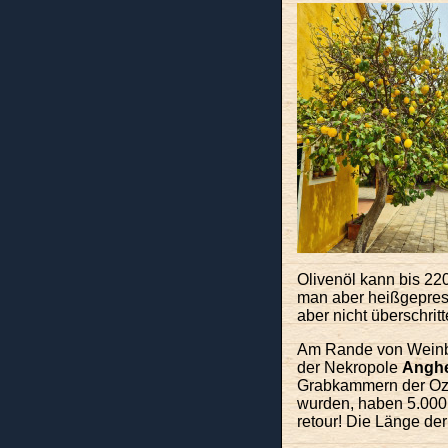
Olivenöl kann bis 220
man aber heißgepress
aber nicht überschrit
Am Rande von Weinb
der Nekropole
Anghe
Grabkammern der Ozier
wurden, haben 5.000 
retour! Die Länge der