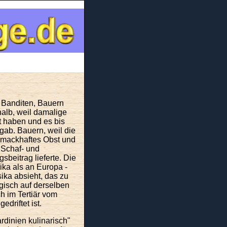
r Banditen,
Bauern
halb, weil damalige
t haben und es bis
gab. Bauern, weil die
mackhaftes Obst und
 Schaf- und
beitrag lieferte. Die
rika als an Europa -
ka absieht, das zu
ogisch auf derselben
ch im Tertiär vom
driftet ist.
rdinien kulinarisch"