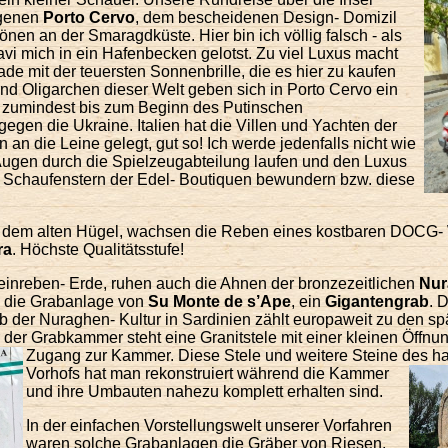
egenen
Porto Cervo
, dem bescheidenen Design- Domizil
en an der Smaragdküste. Hier bin ich völlig falsch - als
avi mich in ein Hafenbecken gelotst. Zu viel Luxus macht
rade mit der teuersten Sonnenbrille, die es hier zu kaufen
 und Oligarchen dieser Welt geben sich in Porto Cervo ein
re zumindest bis zum Beginn des Putinschen
egen die Ukraine. Italien hat die Villen und Yachten der
 an die Leine gelegt, gut so! Ich werde jedenfalls nicht wie
Augen durch die Spielzeugabteilung laufen und den Luxus
en Schaufenstern der Edel- Boutiquen bewundern bzw. diese
, dem alten Hügel, wachsen die Reben eines kostbaren DOCG-
ra
. Höchste Qualitätsstufe!
Weinreben- Erde, ruhen auch die Ahnen der bronzezeitlichen
Nur
n die Grabanlage von
Su Monte de s’Ape
, ein
Gigantengrab
. 
der Nuraghen- Kultur in Sardinien zählt europaweit zu den sp
 der Grabkammer steht eine Granitstele mit einer kleinen Öff
Zugang zur Kammer.
Diese Stele und weitere Steine des h
Vorhofs hat man rekonstruiert während d
ie Kammer
und ihre Umbauten nahezu komplett erhalten sind.
In der einfachen Vorstellungswelt unserer Vorfahren
waren solche Grabanlagen die Gräber von Riesen,