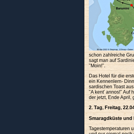
schon zahlreiche Gru
sagt man auf Sardini
"Moin!".
Das Hotel für die ers
ein Kennenlern- Dinn
sardischen Toast ausb
"A kent' annos!" Auf h
der jetzt, Ende April
2. Tag, Freitag, 22.0
Smaragdküste und 
Tagestemperaturen u
und nur einmal noch 