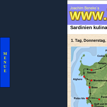
Sardinien kulin
1. Tag, Donnerstag,
M
E
N
U
E