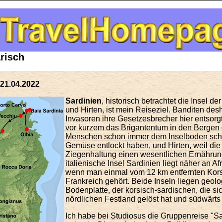
arisch
 21.04.2022
Sardinien
, historisch betrachtet die Insel de
und Hirten, ist mein Reiseziel. Banditen des
Invasoren ihre Gesetzesbrecher hier entsorg
vor kurzem das Brigantentum in den Bergen 
Menschen schon immer dem Inselboden sch
Gemüse entlockt haben, und Hirten, weil die
Ziegenhaltung einen wesentlichen Ernährungs
italienische Insel Sardinien liegt näher an Af
wenn man einmal vom 12 km entfernten Korsi
Frankreich gehört. Beide Inseln liegen geol
Bodenplatte, der korsisch-sardischen, die si
nördlichen Festland gelöst hat und südwärts ge
Ich habe bei Studiosus die Gruppenreise "Sa