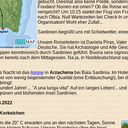
gebucht. Diesmal also keine Politik, sondern
Foodies! Nomen est omen? Ob die Reise wohl
verspricht? Um 10:15 startet der Flug von F
nach Olbia. Null Wartezeiten bei Check-In un
Organisation! Wohl eher Zufall...
Sardinien begrüßt uns mit Schietwetter, ein
Unsere Reiseleiterin ist Daniela Piras, Vater
Deutsche. Sie hat Archäologie und Alte Gesc
ppen kenntnisreich durch Sardinien geführt. Buona sera signor
en bereits nach dem Mittagessen. Na ja, in Norddeutschland sa
te Nacht ist das
Airone
in
Arzachena
bei Baia Sardinia. Im Hotel
er von wenig begeisternder Qualität (eine Enttäuschung!), bei
ringt:
undert Jahre! ... "A una lunga vita!" Auf ein langes Leben!... un
, grünen und blühenden Insel Sardinien.
4.2022
Korkeichen
m die 20° C erwarten uns an den nächsten Tagen, Sonne
ein kleiner Schauer. Unsere Rundreise über die Insel