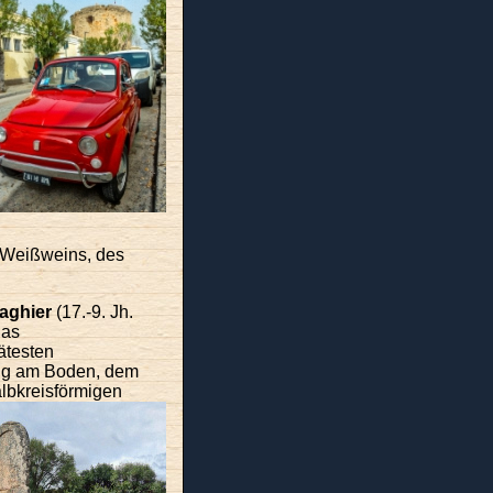
 Weißweins, des
aghier
(17.-9. Jh.
Das
ätesten
nung am Boden, dem
albkreisförmigen