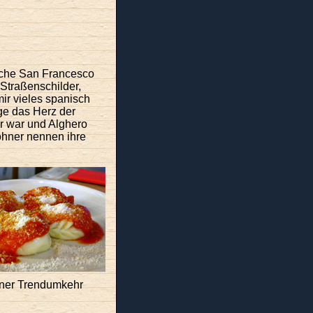
Kirche San Francesco
 Straßenschilder,
ir vieles spanisch
nge das Herz der
r war und Alghero
ohner nennen ihre
iner Trendumkehr