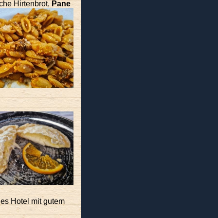
che Hirtenbrot,
Pane
nes Hotel mit gutem