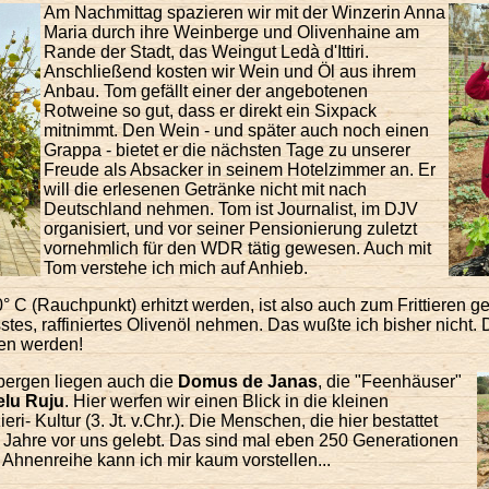
Am
Nachmittag spazieren wir mit der
Winzerin Anna
Maria durch ihre Weinberge und Olivenhaine am
Rande der Stadt, das Weingut Ledà d'Ittiri.
Anschließend kosten wir Wein und Öl aus ihrem
Anbau. Tom gefällt einer der angebotenen
Rotweine so gut, dass er direkt ein Sixpack
mitnimmt. Den Wein - und später auch noch einen
Grappa - bietet er die nächsten Tage zu unserer
Freude als Absacker in seinem Hotelzimmer an. Er
will die erlesenen Getränke nicht mit nach
Deutschland nehmen. Tom ist Journalist, im DJV
organisiert, und vor seiner Pensionierung zuletzt
vornehmlich für den WDR tätig gewesen. Auch mit
Tom verstehe ich mich auf Anhieb.
° C (Rauchpunkt) erhitzt werden, ist also auch zum Frittieren gee
tes, raffiniertes Olivenöl nehmen. Das wußte ich bisher nicht.
ten werden!
ergen liegen auch die
Domus de Janas
, die "Feenhäuser"
lu Ruju
. Hier werfen wir einen Blick in die kleinen
i- Kultur (3. Jt. v.Chr.). Die Menschen, die hier bestattet
Jahre vor uns gelebt. Das sind mal eben 250 Generationen
 Ahnenreihe kann ich mir kaum vorstellen...