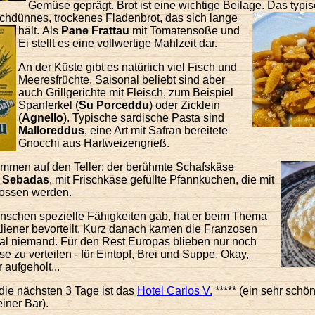
Gemüse geprägt. Brot ist eine wichtige Beilage. Das typis
chdünnes, trockenes Fladenbrot, das sich lange
hält.
Als
Pane Frattau
mit Tomatensoße und
Ei stellt es eine vollwertige Mahlzeit dar.
An der Küste gibt es natürlich viel Fisch und
Meeresfrüchte. Saisonal beliebt sind aber
auch Grillgerichte mit Fleisch, zum Beispiel
Spanferkel (
Su Porceddu
) oder Zicklein
(
Agnello
). Typische sardische Pasta sind
Malloreddus
, eine Art mit Safran bereitete
Gnocchi aus Hartweizengrieß.
ommen auf den Teller: der berühmte
Schafskäse
d
Sebadas
, mit Frischkäse gefüllte Pfannkuchen, die mit
gossen werden.
enschen spezielle Fähigkeiten gab, hat er beim Thema
aliener bevorteilt. Kurz danach kamen die Franzosen
al niemand. Für den Rest Europas blieben nur noch
 zu verteilen - für Eintopf, Brei und Suppe. Okay,
aufgeholt...
die nächsten 3 Tage ist das
Hotel Carlos V.
***** (ein sehr schö
einer Bar).