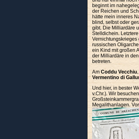
beginnt im nahegel
der Reichen und Schön
hätte mein inneres N
blind, selbst oder ge
gibt. Die Milliardäre
Stelldichein. Letzte
Vernichtungskrieges g
russischen Oligarchen
ein Kind mit großen 
der Milliardäre in d
betreten.
Am
Coddu Vecchiu
Vermentino di Gallu
Und hier, in bester 
v.Chr.). Wir besuche
Großsteinkammergrab 
Megalithanlagen. Vor