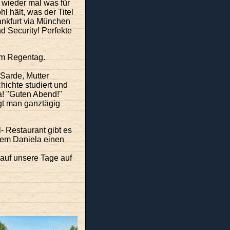
 wieder mal was für
 hält, was der Titel
rankfurt via München
d Security! Perfekte
em Regentag.
 Sarde, Mutter
hichte studiert und
a! "Guten Abend!"
gt man ganztägig
- Restaurant gibt es
 dem Daniela einen
d auf unsere Tage auf