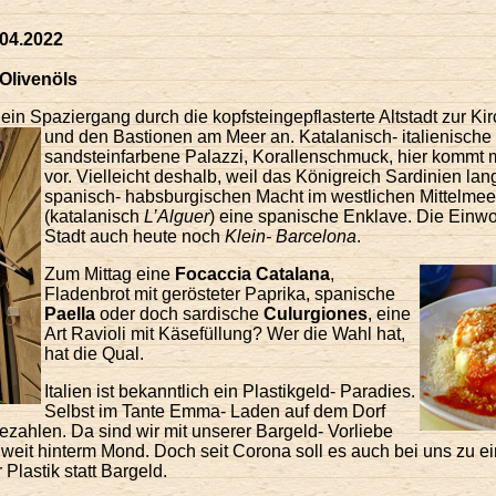
.04.2022
 Olivenöls
h ein Spaziergang durch die kopfsteingepflasterte Altstadt zur 
und den Bastionen am Meer an.
Katalanisch- italienische
sandsteinfarbene Palazzi, Korallenschmuck, hier kommt m
vor. Vielleicht deshalb, weil das Königreich Sardinien la
spanisch- habsburgischen Macht im westlichen Mittelmee
(katalanisch
L’Alguer
) eine spanische Enklave. Die Einw
Stadt auch heute noch
Klein- Barcelona
.
Zum Mittag eine
Focaccia Catalana
,
Fladenbrot mit gerösteter Paprika, spanische
Paella
oder doch sardische
Culurgiones
, eine
Art Ravioli mit Käsefüllung? Wer die Wahl hat,
hat die Qual.
Italien ist bekanntlich ein Plastikgeld- Paradies.
Selbst im Tante Emma- Laden auf dem Dorf
ezahlen. Da sind wir mit unserer Bargeld- Vorliebe
eit hinterm Mond. Doch seit Corona soll es auch bei uns zu e
lastik statt Bargeld.