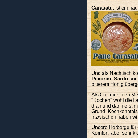
Carasatu
, ist ein
hau
Und als Nachtisch k
Pecorino Sardo
un
bitterem Honig über
Als Gott einst den M
"Kochen" wohl die It
dran und dann erst m
Grund- Kochkenntnisse
inzwischen haben wir 
Unsere Herberge für 
Komfort, aber sehr kl