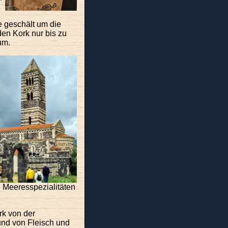
e geschält um die
en Kork nur bis zu
um.
 Meeresspezialitäten
rk von der
 und von Fleisch und