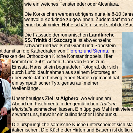
wie ein weiches Fensterleder oder Alcantara.
Die Korkeichen werden übrigens nur alle 8-10 Jahr
wertvolle Korkrinde zu gewinnen. Zudem darf man d
einer bestimmten Höhe schälen, sonst stirbt der Ba
Die Fassade der romanischen
Landkirche
SS. Trinità di Saccargia
ist abwechselnd
schwarz und weiß mit Granit und Sandstein
ert damit an die Kathedralen von
Florenz und Sienna
. Im
Fresken der Orthodoxen Kirche Konstantinopels. Hier
kommt die 360°- Action- Cam von
Hans zum
Einsatz. Hans ist ein begnadeter Fotograf, der sich
durch Luftbildaufnahmen aus seinem Motorsegler
über viele Jahre hinweg einen Namen gemacht hat,
ein sympathischer Typ, genau auf meiner
Wellenlänge.
Unser heutiges Ziel ist
Alghero
, wo wir uns am
Abend ein Fischmenü in der gemütlichen
Trattoria
Maristella
schmecken lassen. Ein üppiges Mahl mit vielen
erwartet uns, fürwahr ein kulinarischer Höhepunkt.
Die ursprüngliche sardische Küche unterscheidet sich sta
italienischen. Die Küche der Hirten und Bauern ist deftig